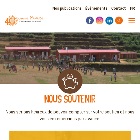
Aller
Sele
Topbar
Nos publications
Événements
Contact
au
your
contenu
menu
lang
Tog
principal
navi
Nous soutenir
Nous serions heureux de pouvoir compter sur votre soutien et nous
vous en remercions par avance.